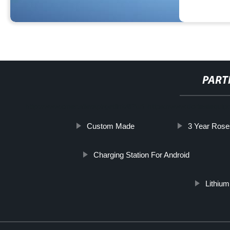
PART
http://www.cmer.site/api/getlink/8?url=https://www.dortestequip
Custom Made
3 Year Rose
Charging Station For Android
Lithium