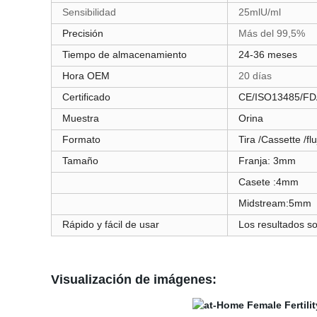
Sensibilidad
25mlU/ml
Precisión
Más del 99,5%
Tiempo de almacenamiento
24-36 meses
Hora OEM
20 días
Certificado
CE/ISO13485/F
Muestra
Orina
Formato
Tira /Cassette /fl
Tamaño
Franja: 3mm
Casete :4mm
Midstream:
5mm
Rápido y fácil de usar
Los resultados so
Visualización de imágenes: