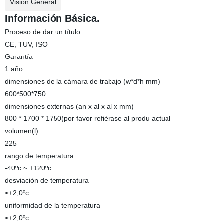
Visión General
Información Básica.
Proceso de dar un título
CE, TUV, ISO
Garantía
1 año
dimensiones de la cámara de trabajo (w*d*h mm)
600*500*750
dimensiones externas (an x al x al x mm)
800 * 1700 * 1750(por favor refiérase al produ actual
volumen(l)
225
rango de temperatura
-40ºc ~ +120ºc.
desviación de temperatura
≤±2,0ºc
uniformidad de la temperatura
≤±2,0ºc