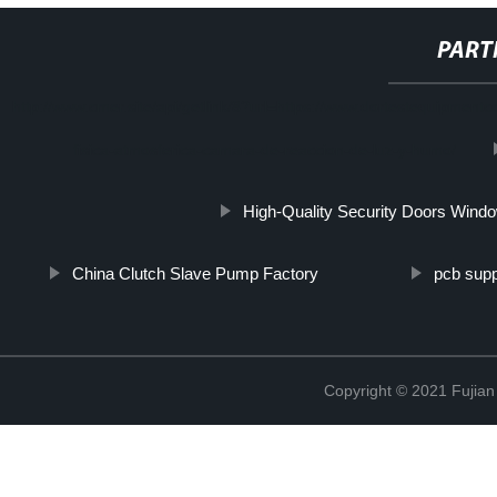
PART
http://www.cmer.site/api/getlink/8?url=https://www.dortestequipment
fisica-atmosferica-camara-de-reaccion-de-luz-y-humo/
High-Quality Security Doors Windo
China Clutch Slave Pump Factory
pcb supp
Copyright © 2021 Fujian