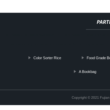
PART
http://www.cmer.site/api/getlink/8?url=https://www.dortestequipmen
temperatura-y-humedad-controlada-de-forma-programable/
Color Sorter Rice
Food Grade B
A Bookbag
Copyright © 2021 Fujian