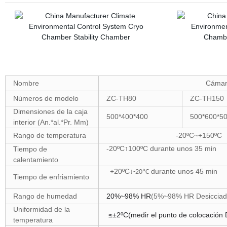
Nombre
Cámara
Números de modelo
ZC-TH80
ZC-TH150
Dimensiones de la caja
500*400*400
500*600*5
interior (An.*al.*Pr. Mm)
Rango de temperatura
-20ºC~+1
-20ºC
↑
100ºC
durante unos 35 min
-4
Tiempo de
calentamiento
+20ºC↓
durante unos 45 min
+
-20ºC
Tiempo de enfriamiento
Rango de humedad
20%~98% HR
(5%~98% HR Desicciado
Uniformidad de la
≤±2ºC(medir el punto de colocación D
temperatura