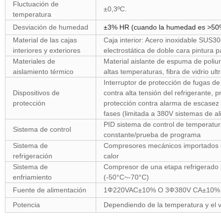
Fluctuación de
±0,3ºC.
temperatura
Desviación de humedad
±3% HR (cuando la humedad es >50
Material de las cajas
Caja interior: Acero inoxidable SUS304
interiores y exteriores
electrostática de doble cara pintura
Materiales de
Material aislante de espuma de poliur
aislamiento térmico
altas temperaturas, fibra de vidrio ult
Interruptor de protección de fugas d
Dispositivos de
contra alta tensión del refrigerante,
protección
protección contra alarma de escasez 
fases (limitada a 380V sistemas de a
PID sistema de control de temperatur
Sistema de control
constante/prueba de programa
Sistema de
Compresores mecánicos importados ori
refrigeración
calor
Sistema de
Compresor de una etapa refrigerado 
enfriamiento
(-50°C~-70°C)
Fuente de alimentación
1Ф220VAC±10% O 3Ф380V CA±10% 
Potencia
Dependiendo de la temperatura y el 