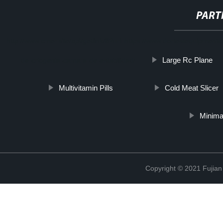
PART
http://www.cmer.site/api/getlink/8?url=https://www.dortestequipment
Large Rc Plane
de-criogenia-camara-de-estabilidad/
Multivitamin Pills
Cold Meat Slicer
Minima
Copyright © 2021 Fujian