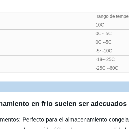
rango de tempe
10C
0C~-5C
0C~-5C
-5~-10C
-18~-25C
-25C~-60C
amiento en frío suelen ser adecuados p
mentos: Perfecto para el almacenamiento congelad