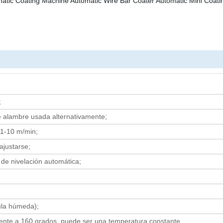
;
 alambre usada alternativamente;
 1-10 m/min
;
justarse
;
 de nivelación automática
;
ula húmeda)
;
nte a 160 grados, puede ser una temperatura constante