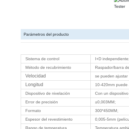
Parámetros del producto
Sistema de control
I+D independiente
Método de recubrimiento
Raspador/barra de
Velocidad
se pueden ajustar
Longitud
10-420mm puede a
Dispositivo de nivelación
Con
un dispositivo
Error de precisión
±0,003MM
;
Formato
300*450MM
;
Espesor del revestimiento
0,005-5mm (pelíc
Rango de temperatura
Temperatura ambie