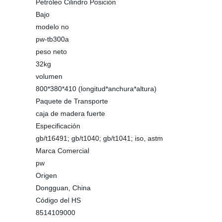
Petróleo Cilindro Posición
Bajo
modelo no
pw-tb300a
peso neto
32kg
volumen
800*380*410 (longitud*anchura*altura)
Paquete de Transporte
caja de madera fuerte
Especificación
gb/t16491; gb/t1040; gb/t1041; iso, astm
Marca Comercial
pw
Origen
Dongguan, China
Código del HS
8514109000