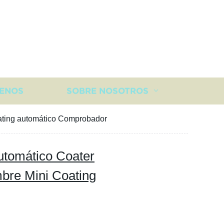
ENOS
SOBRE NOSOTROS
oating automático Comprobador
utomático Coater
mbre Mini Coating