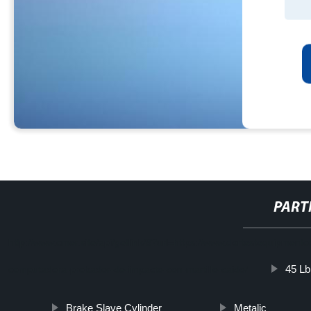
PART
http://www.cmer.site/api/getlink/8?url=https://www.dortestequipmen
45 Lb
computadora-probador-de-impacto-con-martillo-caido/
Brake Slave Cylinder
Metalic