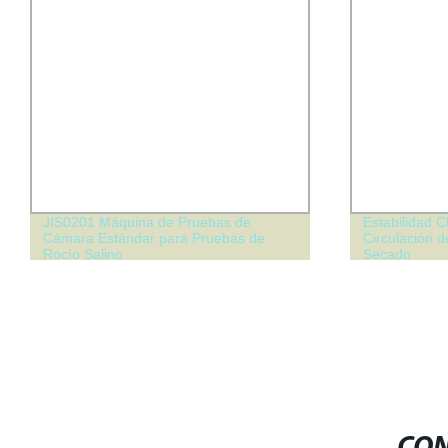
JIS0201 Máquina de Pruebas de
Estabilidad C
Cámara Estándar para Pruebas de
Circulación d
Rocío Salino
Secado