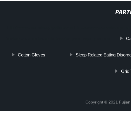
PART
http://www.cmer.site/api/getlink/8?url=https://www.dortestequipme
Ca
fabricante-de-probador-de-traccion-para-papel-y-carton/
Cotton Gloves
Sleep Related Eating Disord
Grid 
Copyright © 2021 Fujian