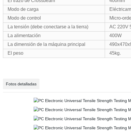
El trazo de Crossbeam
400
mm
Modo de carga
Eléctrica
Modo de control
Micro-ord
La tensión (debe conectarse a la tierra)
AC 220V 
La alimentación
400W
La dimensión de la máquina principal
490
x470
x
El peso
45
kg.
Fotos detalladas