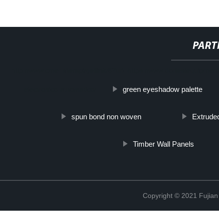
PART
http://www.cmer.site/api/getlink/8?url=https://www.dortestequipmen
green eyeshadow palette
electronico-automatico/
spun bond non woven
Extrude
Timber Wall Panels
Copyright © 2021 Fujian