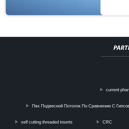
PART
http://www.cmer.site/api/getlink/8?url=https://www.dortestequipmen
vapor-generador-de-vapor-instrumento-de-p
current pha
Пвх Подвесной Потолок По Сравнению С Гипс
self cutting threaded inserts
CRC