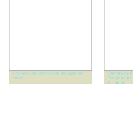
Probador de compresión de cajas de
Cámara de Pr
cartón
Temperatura
Escritorio