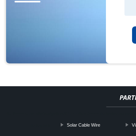
PART
http://www.cmer.site/api/getlink/8?url=https://www.dortestequipme
Solar Cable Wire
V
dongguan/