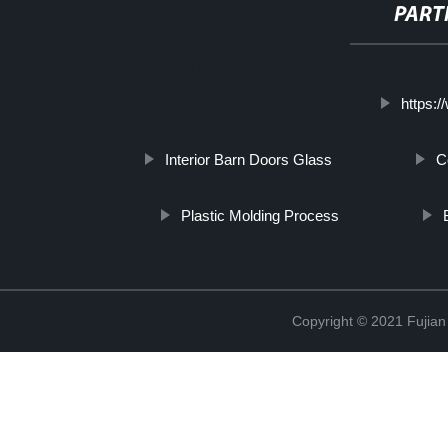
PART
http://www.cmer.site/api/getlink/8?url=https://www.dortestequipme
https:
y-temperatura-para-pruebas-de-baterias/
Interior Barn Doors Glass
C
Plastic Molding Process
Copyright © 2021 Fujian