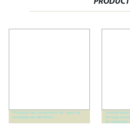
PRODUCT
Probador de compresión de cajas de
Deshidratador
embalaje de alimentos
de bajo cons
de verduras y
secado de p