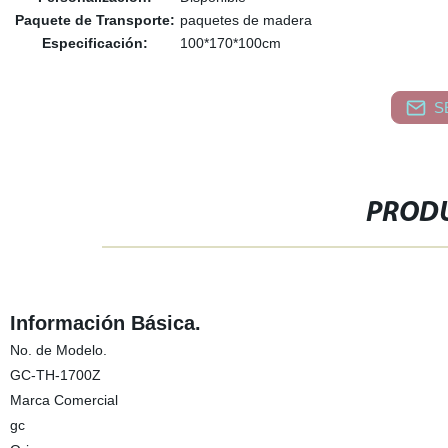
Paquete de Transporte:
paquetes de madera
Especificación:
100*170*100cm
S
PRODU
Información Básica.
No. de Modelo.
GC-TH-1700Z
Marca Comercial
gc