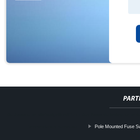
PART
http://www.cmer.site/api/getlink/8?url=https://www.dortestequipme
Pole Mounted Fuse S
temperatura-y-humedad/