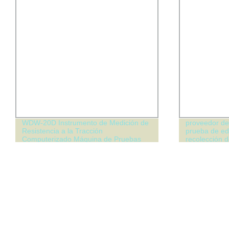
WDW-20D Instrumento de Medición de
proveedor de
Resistencia a la Tracción
prueba de ed
Computerizado Máquina de Pruebas
recolección 
Universal
calidad