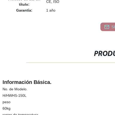
CE, ISO
título:
Garantía:
1 año
S
PRODU
Información Básica.
No. de Modelo.
H/HWHS-150L
peso
60kg
rango de temperatura