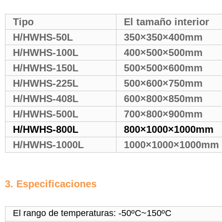
Tipo
El tamaño interior
H/HWHS-50L
350×350×400mm
H/HWHS-100L
400×500×500mm
H/HWHS-150L
500×500×600mm
H/HWHS-225L
500×600×750mm
H/HWHS-408L
600×800×850mm
H/HWHS-500L
700×800×900mm
H/HWHS-800L
800×1000×1000mm
H/HWHS-1000L
1000×1000×1000mm
3. Especificaciones
El rango de temperaturas: -50ºC~150ºC