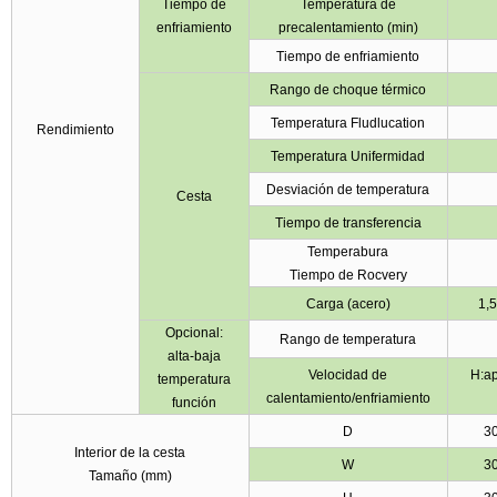
Tiempo de
Temperatura de
enfriamiento
precalentamiento (min)
Tiempo de enfriamiento
Rango de choque térmico
Temperatura Fludlucation
Rendimiento
Temperatura Unifermidad
Desviación de temperatura
Cesta
Tiempo de transferencia
Temperabura
Tiempo de Rocvery
Carga (acero)
1,
Opcional:
Rango de temperatura
alta-baja
Velocidad de
H:ap
temperatura
calentamiento/enfriamiento
función
D
3
Interior de la cesta
W
3
Tamaño (mm)