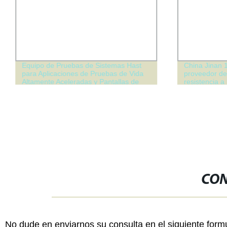
Equipo de Pruebas de Sistemas Hast
China Jinan 
para Aplicaciones de Pruebas de Vida
proveedor d
Altamente Aceleradas y Pantallas de
resistencia a
Estrés
pruebas de p
de acero y m
CON
No dude en enviarnos su consulta en el siguiente form