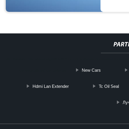
PART
http://www.cmer.site/api/getlink/8?url=https://www.dortestequipm
New Cars
de-estabilidad-de-bateria/
Hdmi Lan Extender
Tc Oil Seal
Лу