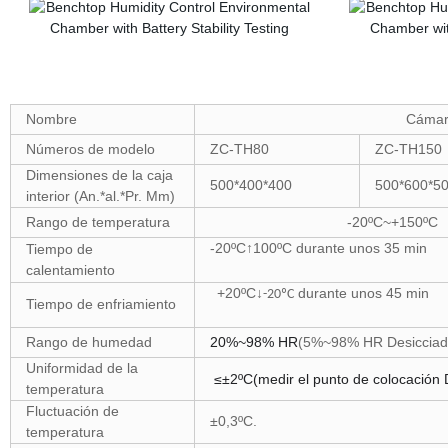
Nombre
Cámara
Números de modelo
ZC-TH80
ZC-TH150
Dimensiones de la caja
500*400*400
500*600*5
interior (An.*al.*Pr. Mm)
Rango de temperatura
-20ºC~+1
-20ºC
↑
100ºC
durante unos 35 min
-4
Tiempo de
calentamiento
+20ºC↓
durante unos 45 min
+
-20ºC
Tiempo de enfriamiento
Rango de humedad
20%~98% HR
(5%~98% HR Desicciado
Uniformidad de la
≤±2ºC(medir el punto de colocación D
temperatura
Fluctuación de
±0,3ºC.
temperatura