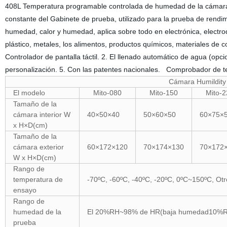
408L Temperatura programable controlada de humedad de la cámara 
constante del Gabinete de prueba, utilizado para la prueba de rendimi
humedad, calor y humedad, aplica sobre todo en electrónica, electro
plástico, metales, los alimentos, productos químicos, materiales de c
Controlador de pantalla táctil. 2. El llenado automático de agua (opcio
personalización. 5. Con las patentes nacionales. Comprobador de tem
Cámara Humildity
El modelo
Mito-080
Mito-150
Mito-2
Tamaño de la
cámara interior W
40×50×40
50×60×50
60×75×
x H×D(cm)
Tamaño de la
cámara exterior
60×172×120
70×174×130
70×172
W x H×D(cm)
Rango de
temperatura de
-70ºC, -60ºC, -40ºC, -20ºC, 0ºC~150ºC, Ot
ensayo
Rango de
humedad de la
El 20%RH~98% de HR(baja humedad10%RH
prueba