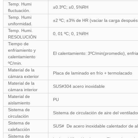
Temp. Humi
±0.3ºC; ±0, 5%RH
fluctuación.
Temp. Humi
±2 ºC; ±3% de HR (vaciar la carga después 
uniformidad.
Temp. Humi.
0, 01 ºC; 0, 1%RH
RESOLUCIÓN
Tiempo de
enfriamiento y
El calentamiento: 3ºC/min(promedio), enfr
calentamiento
ºC/min.
Material de la
Placa de laminado en frío + termolacado
cámara exterior
Material de la
SUS#304 acero inoxidable
cámara interior
Material de
PU
aislamiento
Sistema de
Sistema de circulación de aire del ventilado
circulación
Sistema de
SUS# De acero inoxidable calentador de al
calefacción
Sistema de