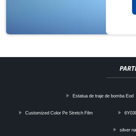
PART
http://www.cmer.site/api/getlink/8?url=https://www.dortestequipme
Estatua de traje de bomba Eod
humedad-programable/
Customized Color Pe Stretch Film
6Y03
silver 