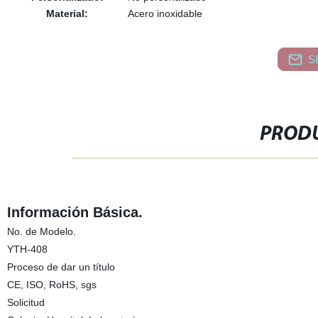
Material:
Acero inoxidable
S
PRODU
Información Básica.
No. de Modelo.
YTH-408
Proceso de dar un título
CE, ISO, RoHS, sgs
Solicitud