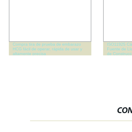
Compra tira de prueba de embarazo
ISO11925 Cá
HCG fácil de operar, rápida de usar y
Fuente de Ll
altamente precisa
de Construcc
CON