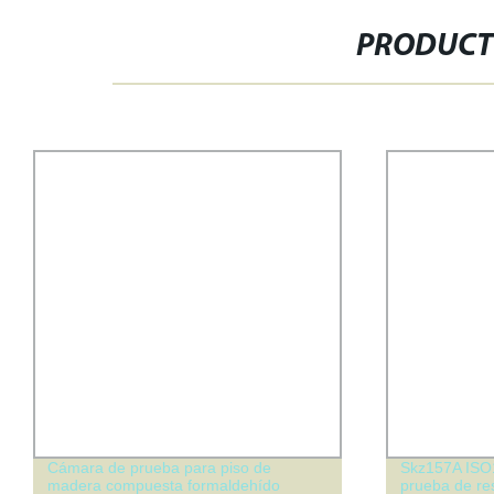
PRODUCT
Cámara de prueba para piso de
Skz157A ISO
madera compuesta formaldehído
prueba de res