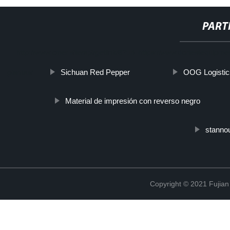
PART
http://www.cmer.site/api/getlink/8?url=https://www.dortestequipm
Sichuan Red Pepper
OOG Logistic
plantas/
Material de impresión con reverso negro
stanno
Copyright © 2021 Fujian