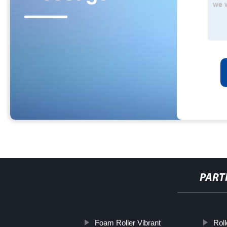
PART
http://www.cmer.site/api/getlink/8?url=https://www.dortestequipment
Foam Roller Vibrant
Roll
termico/