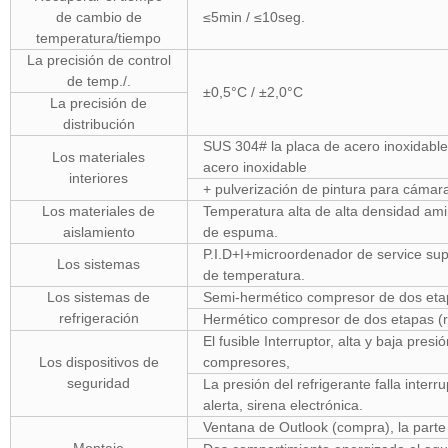
de cambio de
≤5min / ≤10seg.
temperatura/tiempo
La precisión de control
de temp./.
±0,5°C / ±2,0°C
La precisión de
distribución
SUS 304# la placa de acero inoxidable
Los materiales
acero inoxidable
interiores
+ pulverización de pintura para cámar
Los materiales de
Temperatura alta de alta densidad amin
aislamiento
de espuma.
P.I.D+I+microordenador de service sup
Los sistemas
de temperatura.
Los sistemas de
Semi-hermético compresor de dos etap
refrigeración
Hermético compresor de dos etapas (re
El fusible Interruptor, alta y baja presi
Los dispositivos de
compresores,
seguridad
La presión del refrigerante falla inter
alerta, sirena electrónica.
Ventana de Outlook (compra), la parte s