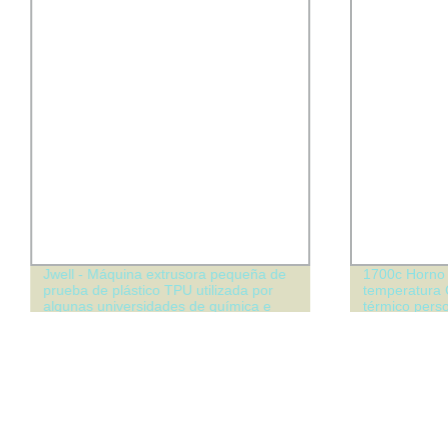
Jwell - Máquina extrusora pequeña de
1700c Horno 
prueba de plástico TPU utilizada por
temperatura 
algunas universidades de química e
térmico pers
institutos de investigación de plásticos