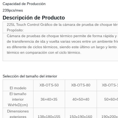
Capacidad de Producción
239pcs/mes
Descripción de Producto
225L Touch Control Gráfico de la cámara de prueba de choque té
Propósito:
Cámara de pruebas de choque térmico permite de forma rápida y
de transferencia de ida y vuelta varias veces entre un ambiente fr
es diferente de ciclos térmicos, siendo este último un largo y len
térmico en comparación con el ciclo térmico.
Selección del tamaño del interior
XB-OTS-50
XB-OTS-80
XB-OTS-
El modelo
El tamaño
interior
36×40×35
40×50×40
50×60×
WxHxD(cm)
Dimensiones
exteriores
138x180x155
150x190x160
190x200x