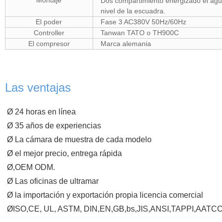
Montaje
Dos compartimiento energizado el aguj
nivel de la escuadra.
El poder
Fase 3 AC380V 50Hz/60Hz
Controller
Tanwan TATO o TH900C
El compresor
Marca alemania
Las ventajas
Ø 24 horas en línea
Ø 35 años de experiencias
Ø La cámara de muestra de cada modelo
Ø el mejor precio, entrega rápida
Ø,OEM ODM.
Ø Las oficinas de ultramar
Ø la importación y exportación propia licencia comercial
ØISO
,CE, UL, ASTM, DIN,EN,GB,bs,JIS,ANSI,TAPPI,AATC